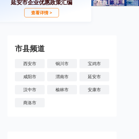
延安市企业优惠政策汇编
查看详情 >
市县频道
西安市
铜川市
宝鸡市
咸阳市
渭南市
延安市
汉中市
榆林市
安康市
商洛市